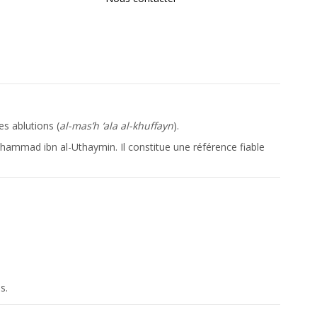
es ablutions (
al-mas’h ‘ala al-khuffayn
).
hammad ibn al-Uthaymin
. Il constitue une référence fiable
s.