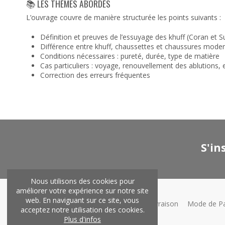
📚 LES THÈMES ABORDÉS
L’ouvrage couvre de manière structurée les points suivants :
Définition et preuves de l’essuyage des khuff (Coran et 
Différence entre khuff, chaussettes et chaussures mode
Conditions nécessaires : pureté, durée, type de matière
Cas particuliers : voyage, renouvellement des ablutions,
Correction des erreurs fréquentes
S'in
Nous utilisons des cookies pour
améliorer votre expérience sur notre site
web. En naviguant sur ce site, vous
Que faire en cas de problème?
Livraison
Mode de P
acceptez notre utilisation des cookies.
Plus d'infos