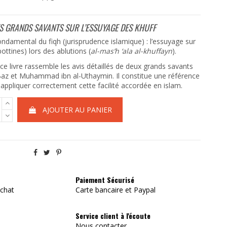
S GRANDS SAVANTS SUR L’ESSUYAGE DES KHUFF
ondamental du fiqh (jurisprudence islamique) : l’essuyage sur
ottines) lors des ablutions (
al-mas’h ‘ala al-khuffayn
).
 ce livre rassemble les avis détaillés de deux grands savants
Baz
et
Muhammad ibn al-Uthaymin
. Il constitue une référence
appliquer correctement cette facilité accordée en islam.
AJOUTER AU PANIER
Paiement Sécurisé
achat
Carte bancaire et Paypal
Service client à l'écoute
Nous contacter